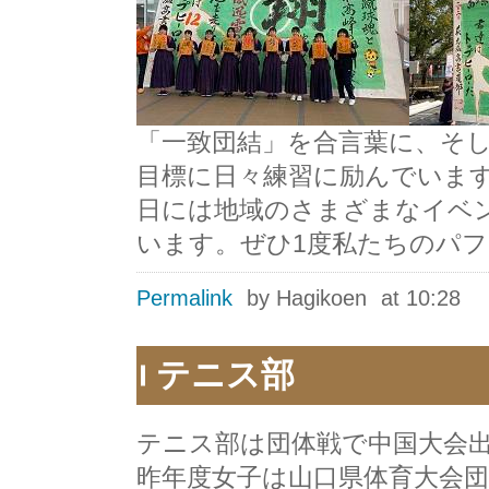
「一致団結」を合言葉に、そ
目標に日々練習に励んでいま
日には地域のさまざまなイベ
います。ぜひ1度私たちのパ
Permalink
by Hagikoen
at 10:28
テニス部
テニス部は団体戦で中国大会
昨年度女子は山口県体育大会団