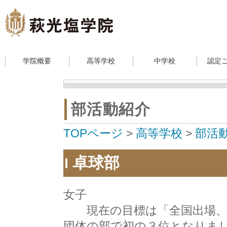
学院概要
高等学校
中学校
認定
部活動紹介
TOPページ
>
高等学校
>
部活
卓球部
女子
現在の目標は「全国出場、
団体の部で初の３位となりま