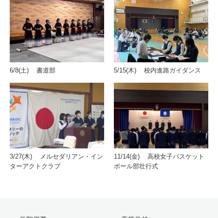
6/8(土) 書道部
5/15(木) 校内進路ガイダンス
3/27(木) メルセダリアン・イン
11/14(金) 高校女子バスケット
ターアクトクラブ
ボール部壮行式