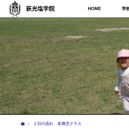
萩光塩学院
HOME
学
ホーム
１日の流れ 未満児クラス