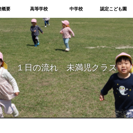
校概要
高等学校
中学校
認定こども園
１日の流れ 未満児クラス